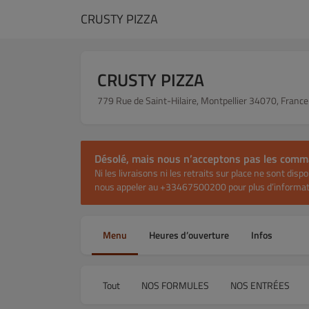
CRUSTY PIZZA
CRUSTY PIZZA
779 Rue de Saint-Hilaire, Montpellier 34070, France
Désolé, mais nous n’acceptons pas les com
Ni les livraisons ni les retraits sur place ne sont di
nous appeler au +33467500200 pour plus d’informa
Menu
Heures d’ouverture
Infos
Tout
NOS FORMULES
NOS ENTRÉES