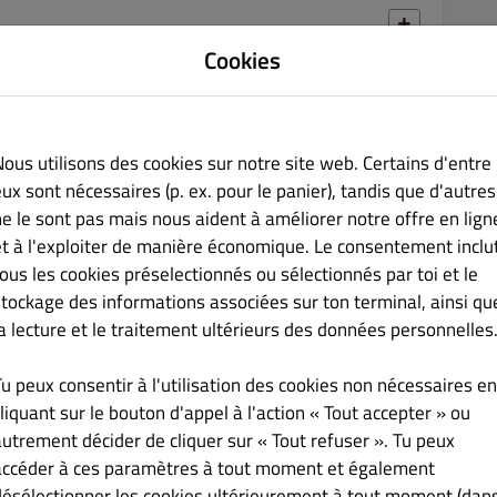
Cookies
€ 29.90
Nous utilisons des cookies sur notre site web. Certains d'entre
ux sont nécessaires (p. ex. pour le panier), tandis que d'autres
ne le sont pas mais nous aident à améliorer notre offre en lign
et à l'exploiter de manière économique. Le consentement inclu
€ 19.00
tous les cookies préselectionnés ou sélectionnés par toi et le
stockage des informations associées sur ton terminal, ainsi qu
la lecture et le traitement ultérieurs des données personnelles
Tu peux consentir à l'utilisation des cookies non nécessaires en
liquant sur le bouton d'appel à l'action « Tout accepter » ou
€ 25.00
autrement décider de cliquer sur « Tout refuser ». Tu peux
accéder à ces paramètres à tout moment et également
désélectionner les cookies ultérieurement à tout moment (dan