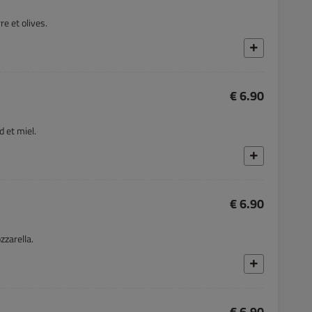
e et olives.
€ 6.90
 et miel.
€ 6.90
zzarella.
€ 6.90