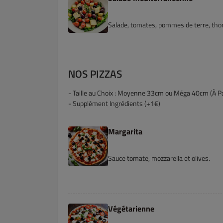
Salade, tomates, pommes de terre, thon,
NOS PIZZAS
- Taille au Choix : Moyenne 33cm ou Méga 40cm (À Pa
- Supplément Ingrédients (+1€)
Margarita
Sauce tomate, mozzarella et olives.
Végétarienne