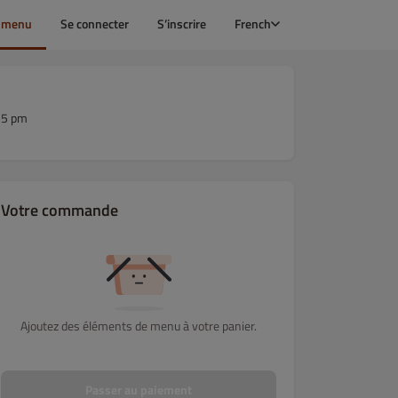
e menu
Se connecter
S’inscrire
French
55 pm
Votre commande
Ajoutez des éléments de menu à votre panier.
NOS SANDWICHS CHAUDS
NOS ASSIETTES GOURMANDES
N
Passer au paiement