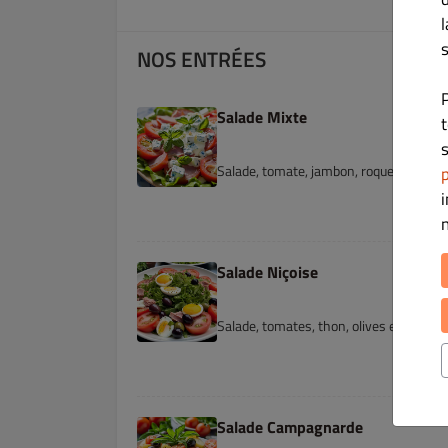
s
NOS ENTRÉES
Salade Mixte
s
Salade, tomate, jambon, roquefort et mo
p
Salade Niçoise
Salade, tomates, thon, olives et œuf.
Salade Campagnarde