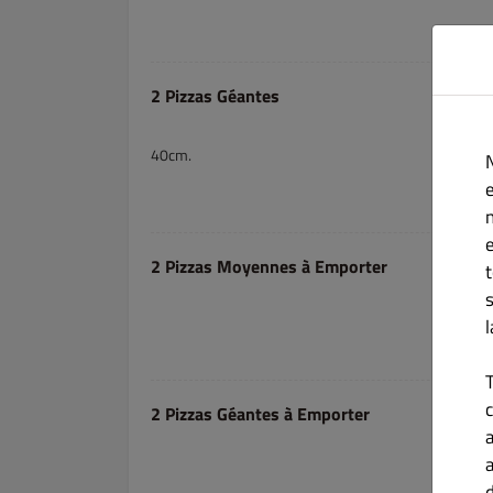
2 Pizzas Géantes
40cm.
e
2 Pizzas Moyennes à Emporter
c
2 Pizzas Géantes à Emporter