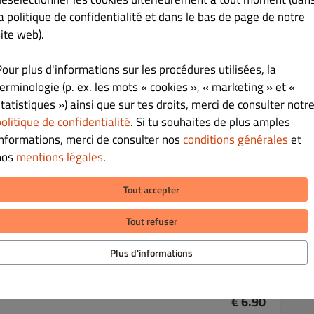
la politique de confidentialité et dans le bas de page de notre
ite web).
Pour plus d'informations sur les procédures utilisées, la
€ 6.90
terminologie (p. ex. les mots « cookies », « marketing » et «
tatistiques ») ainsi que sur tes droits, merci de consulter notr
zzarella.
olitique de confidentialité
. Si tu souhaites de plus amples
informations, merci de consulter nos
conditions générales
et
nos
mentions légales
.
Tout accepter
€ 6.90
Tout refuser
Plus d'informations
€ 6.90