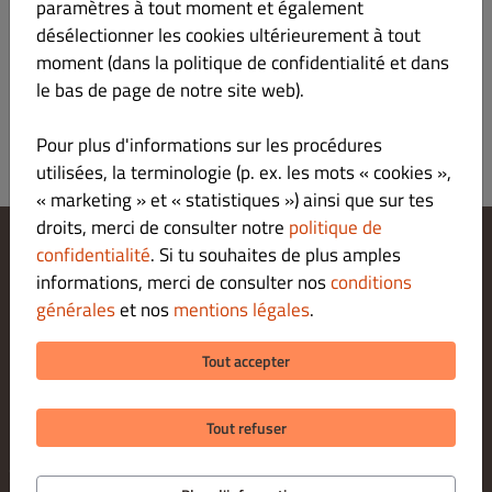
paramètres à tout moment et également
Sauce crème, fromage, thon, fruits de mer et
saumon.
désélectionner les cookies ultérieurement à tout
moment (dans la politique de confidentialité et dans
le bas de page de notre site web).
Pour plus d'informations sur les procédures
utilisées, la terminologie (p. ex. les mots « cookies »,
« marketing » et « statistiques ») ainsi que sur tes
droits, merci de consulter notre
politique de
confidentialité
. Si tu souhaites de plus amples
Modifier les paramètres relatifs aux cookies
informations, merci de consulter nos
conditions
Contactez-nous
générales
et nos
mentions légales
.
Politique De Confidentialité
Conditions Générales
Tout accepter
Legal notice
Tout refuser
© 2026 CRUSTY PIZZA