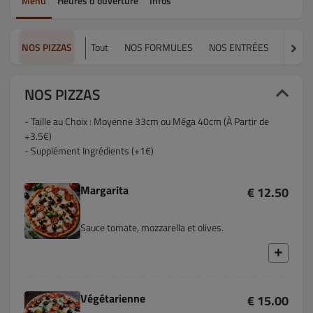
Menu
Heures d’ouverture
Infos
NOS PIZZAS
Tout
NOS FORMULES
NOS ENTRÉES
NOS P
NOS PIZZAS
- Taille au Choix : Moyenne 33cm ou Méga 40cm (À Partir de
+3.5€)
- Supplément Ingrédients (+1€)
Margarita
€ 12.50
Sauce tomate, mozzarella et olives.
Végétarienne
€ 15.00