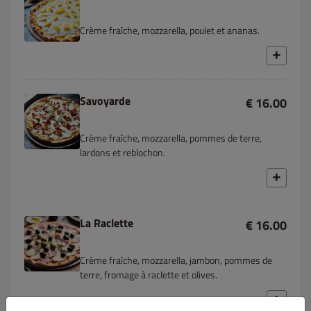
Crème fraîche, mozzarella, poulet et ananas.
Savoyarde
€ 16.00
Crème fraîche, mozzarella, pommes de terre,
lardons et reblochon.
La Raclette
€ 16.00
Crème fraîche, mozzarella, jambon, pommes de
terre, fromage à raclette et olives.