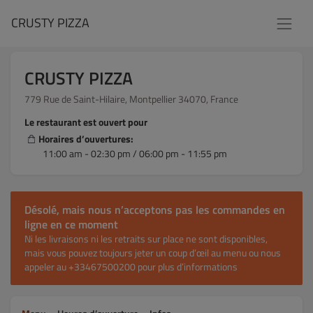
CRUSTY PIZZA
CRUSTY PIZZA
779 Rue de Saint-Hilaire, Montpellier 34070, France
Le restaurant est ouvert pour
Horaires d’ouvertures:
11:00 am - 02:30 pm / 06:00 pm - 11:55 pm
Désolé, mais nous n’acceptons pas les commandes en
ligne en ce moment
Ni les livraisons ni les retraits sur place ne sont disponibles,
mais vous pouvez toujours jeter un coup d’œil au menu ou nous
appeler au +33467500200 pour plus d’informations