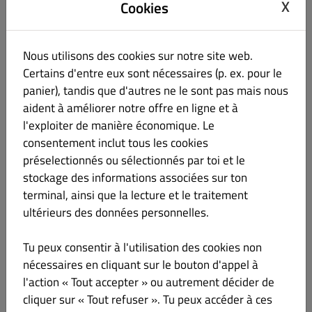
X
Cookies
India
€ 16.00
Nous utilisons des cookies sur notre site web.
Certains d'entre eux sont nécessaires (p. ex. pour le
Crème fraîche, mozzarella, curry, blanc de volaille,
oignons et miel.
panier), tandis que d'autres ne le sont pas mais nous
aident à améliorer notre offre en ligne et à
l'exploiter de manière économique. Le
consentement inclut tous les cookies
Pizza Burger
€ 16.00
préselectionnés ou sélectionnés par toi et le
stockage des informations associées sur ton
terminal, ainsi que la lecture et le traitement
Sauce burger, moutarde, fromage, cheddar,
tomates fraîches, viande hachée et cornichons.
ultérieurs des données personnelles.
Tu peux consentir à l'utilisation des cookies non
nécessaires en cliquant sur le bouton d'appel à
Pizza de la Mer
€ 16.00
l'action « Tout accepter » ou autrement décider de
cliquer sur « Tout refuser ». Tu peux accéder à ces